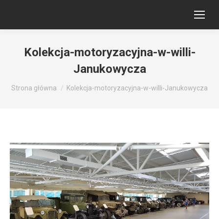
Kolekcja-motoryzacyjna-w-willi-
Janukowycza
Jesteś tutaj:
Strona główna
Kolekcja-motoryzacyjna-w-willi-Janukowycza