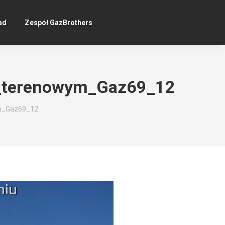
ad
Zespół GazBrothers
_terenowym_Gaz69_12
m_Gaz69_12