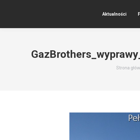
Aktualności
F
GazBrothers_wypraw
Jesteś tuta
Strona głó