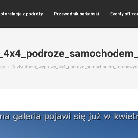
otorelacje z podróży
Przewodnik bałkański
Eventy off-ro
y_4x4_podroze_samochodem
j:
wna
GazBrothers_wyprawy_4x4_podroze_samochodem_terenowy