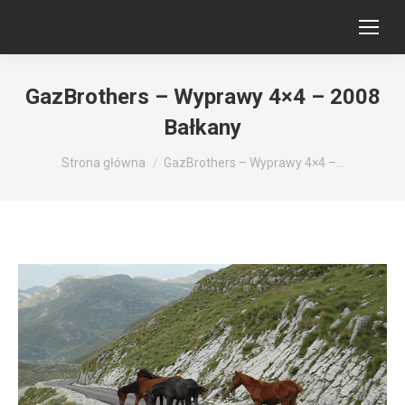
GazBrothers – Wyprawy 4×4 – 2008
Bałkany
Jesteś tutaj:
Strona główna
GazBrothers – Wyprawy 4×4 –…