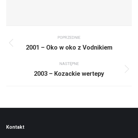
Nawigacja
POPRZEDNIE
albumu
2001 – Oko w oko z Vodnikiem
Poprzedni
album:
NASTĘPNE
2003 – Kozackie wertepy
Następny
album:
Kontakt