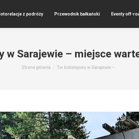
otorelacje z podróży
Przewodnik bałkański
Eventy off-ro
y w Sarajewie – miejsce wart
Jesteś tutaj:
Strona główna
Tor bobslejowy w Sarajewie –…