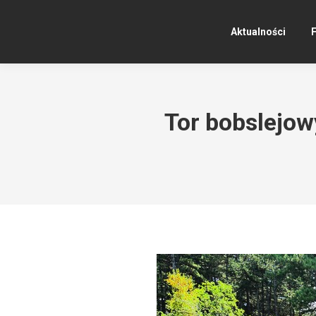
Aktualności
F
Tor bobslejow