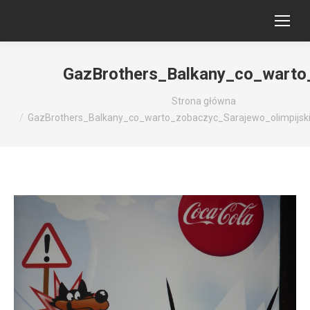
GazBrothers_Balkany_co_warto_
Jesteś tutaj:
Strona główna
GazBrothers_Balkany_co_warto_zobaczyc_Sarajewo_olimpijski