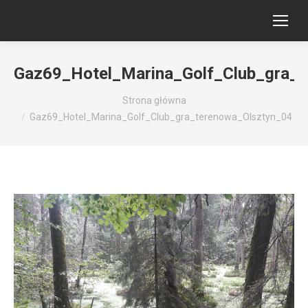
Gaz69_Hotel_Marina_Golf_Club_gra_t
Jesteś tutaj:
Strona główna
Gaz69_Hotel_Marina_Golf_Club_gra_terenowa_Olsztyn_04