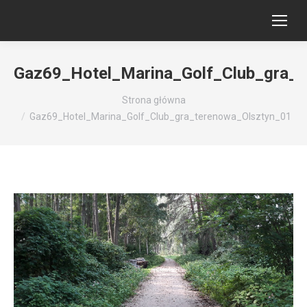
Gaz69_Hotel_Marina_Golf_Club_gra_t
Jesteś tutaj:
Strona główna
Gaz69_Hotel_Marina_Golf_Club_gra_terenowa_Olsztyn_01