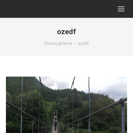
ozedf
Jesteś tutaj:
Strona główna
ozedf