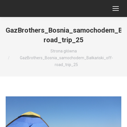
GazBrothers_Bosnia_samochodem_Bał
road_trip_25
Jesteś tutaj:
Strona główna
GazBrothers_Bosnia_samochodem_Bałkański_off-
road_trip_25