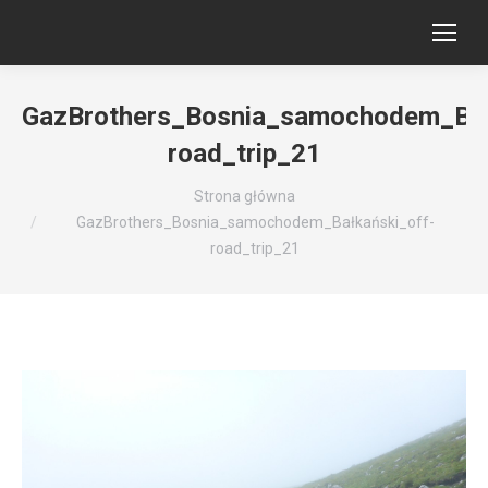
GazBrothers_Bosnia_samochodem_Bał
road_trip_21
Jesteś tutaj:
Strona główna
GazBrothers_Bosnia_samochodem_Bałkański_off-
road_trip_21