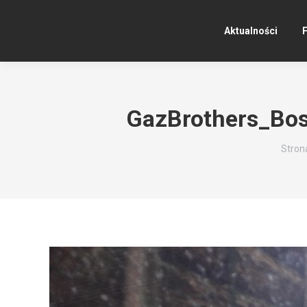
Aktualności
F
GazBrothers_Bos
Jeste
Stron