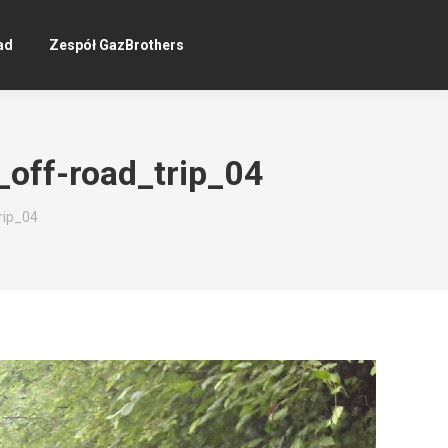
ad
Zespół GazBrothers
off-road_trip_04
rip_04