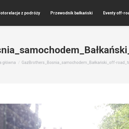
otorelacje z podróży
Przewodnik bałkański
Eventy off-ro
nia_samochodem_Bałkański_
ś tutaj:
a główna
GazBrothers_Bosnia_samochodem_Bałkański_off-road_t