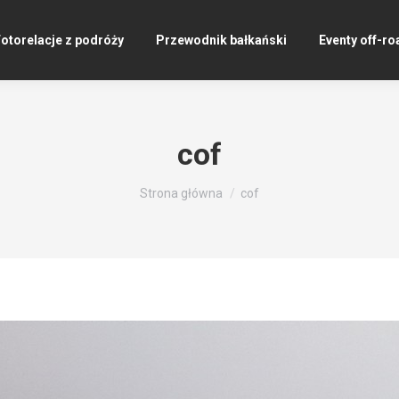
otorelacje z podróży
Przewodnik bałkański
Eventy off-ro
cof
Jesteś tutaj:
Strona główna
cof