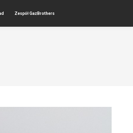
ad
Zespół GazBrothers